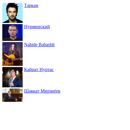
Таркан
Нурминский
Nahide Babashli
Кайрат Нуртас
Шавкат Мирзиёев