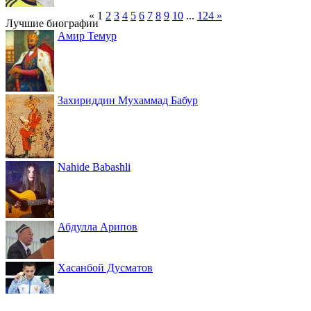
«
1
2
3
4
5
6
7
8
9
10
...
124
»
Лучшие биографии
Амир Темур
Захириддин Мухаммад Бабур
Nahide Babashli
Абдулла Арипов
Хасанбой Дусматов