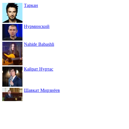
Таркан
Нурминский
Nahide Babashli
Кайрат Нуртас
Шавкат Мирзиёев