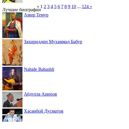
«
1
2
3
4
5
6
7
8
9
10
...
124
»
Лучшие биографии
Амир Темур
Захириддин Мухаммад Бабур
Nahide Babashli
Абдулла Арипов
Хасанбой Дусматов