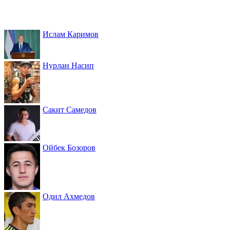
Ислам Каримов
Нурлан Насип
Сакит Самедов
Ойбек Бозоров
Одил Ахмедов