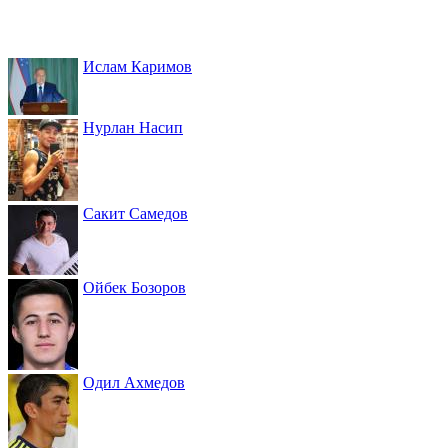
Ислам Каримов
Нурлан Насип
Сакит Самедов
Ойбек Бозоров
Одил Ахмедов