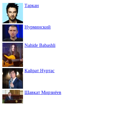
Таркан
Нурминский
Nahide Babashli
Кайрат Нуртас
Шавкат Мирзиёев