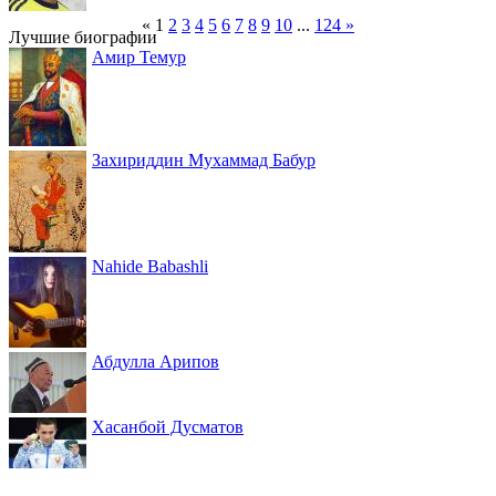
«
1
2
3
4
5
6
7
8
9
10
...
124
»
Лучшие биографии
Амир Темур
Захириддин Мухаммад Бабур
Nahide Babashli
Абдулла Арипов
Хасанбой Дусматов