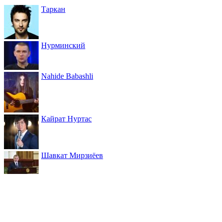
Таркан
Нурминский
Nahide Babashli
Кайрат Нуртас
Шавкат Мирзиёев