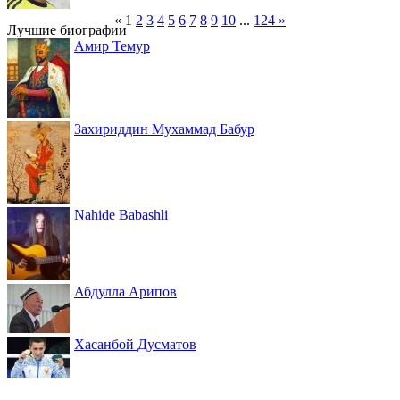
«
1
2
3
4
5
6
7
8
9
10
...
124
»
Лучшие биографии
Амир Темур
Захириддин Мухаммад Бабур
Nahide Babashli
Абдулла Арипов
Хасанбой Дусматов