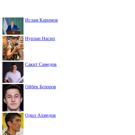
Ислам Каримов
Нурлан Насип
Сакит Самедов
Ойбек Бозоров
Одил Ахмедов