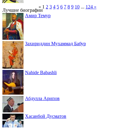
«
1
2
3
4
5
6
7
8
9
10
...
124
»
Лучшие биографии
Амир Темур
Захириддин Мухаммад Бабур
Nahide Babashli
Абдулла Арипов
Хасанбой Дусматов