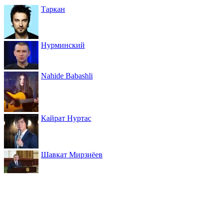
Таркан
Нурминский
Nahide Babashli
Кайрат Нуртас
Шавкат Мирзиёев