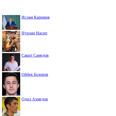
Ислам Каримов
Нурлан Насип
Сакит Самедов
Ойбек Бозоров
Одил Ахмедов