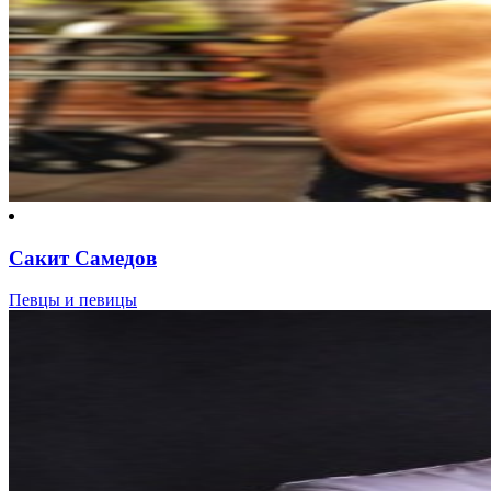
Сакит Самедов
Певцы и певицы