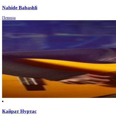
Nahide Babashli
Певица
Кайрат Нуртас