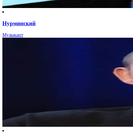
Нурминский
Музыкант