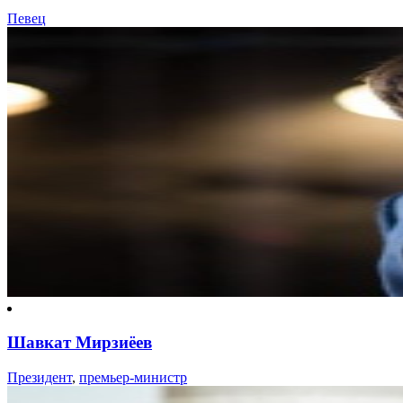
Певец
Шавкат Мирзиёев
Президент
,
премьер-министр