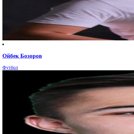
Ойбек Бозоров
Футбол