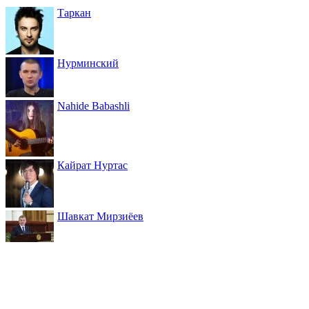
Таркан
Нурминский
Nahide Babashli
Кайрат Нуртас
Шавкат Мирзиёев