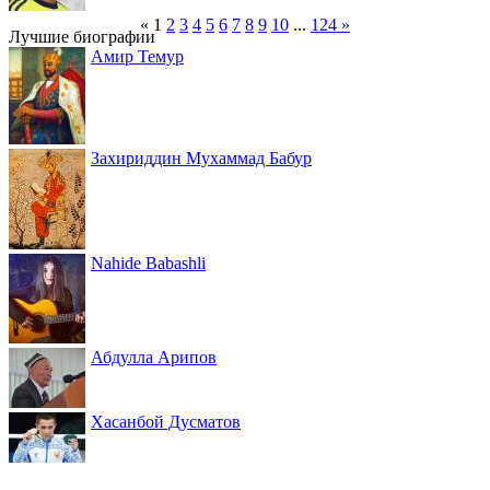
«
1
2
3
4
5
6
7
8
9
10
...
124
»
Лучшие биографии
Амир Темур
Захириддин Мухаммад Бабур
Nahide Babashli
Абдулла Арипов
Хасанбой Дусматов