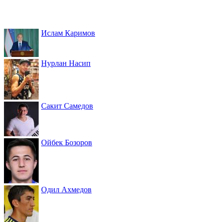
Ислам Каримов
Нурлан Насип
Сакит Самедов
Ойбек Бозоров
Одил Ахмедов