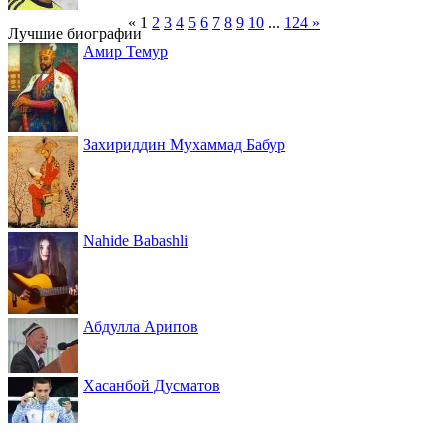
«
1
2
3
4
5
6
7
8
9
10
...
124
»
Лучшие биографии
Амир Темур
Захириддин Мухаммад Бабур
Nahide Babashli
Абдулла Арипов
Хасанбой Дусматов