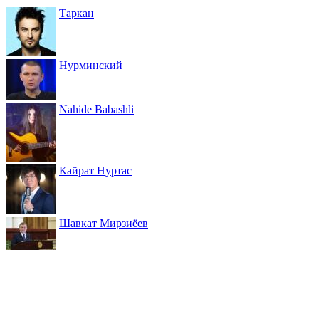
Таркан
Нурминский
Nahide Babashli
Кайрат Нуртас
Шавкат Мирзиёев