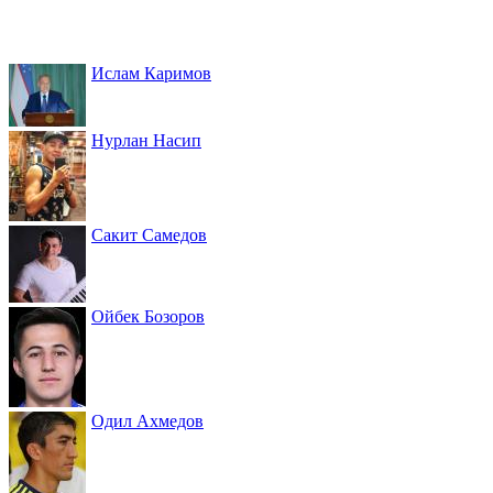
Ислам Каримов
Нурлан Насип
Сакит Самедов
Ойбек Бозоров
Одил Ахмедов