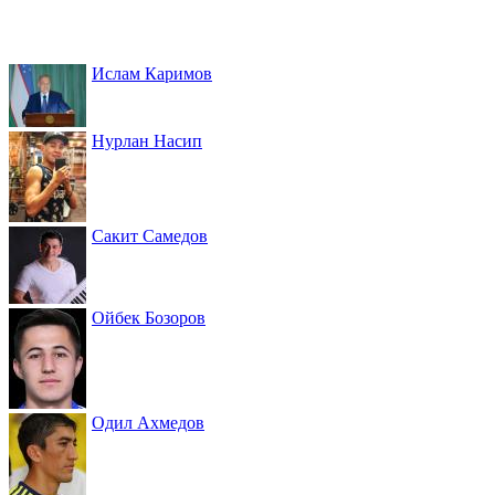
Ислам Каримов
Нурлан Насип
Сакит Самедов
Ойбек Бозоров
Одил Ахмедов