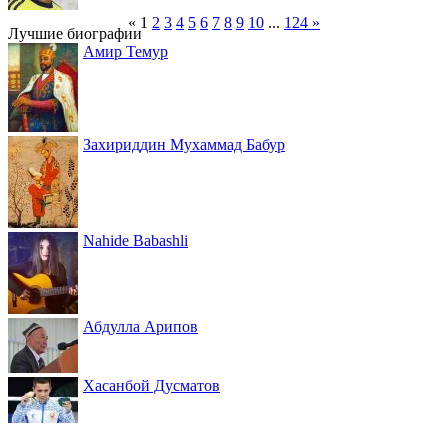
«
1
2
3
4
5
6
7
8
9
10
...
124
»
Лучшие биографии
Амир Темур
Захириддин Мухаммад Бабур
Nahide Babashli
Абдулла Арипов
Хасанбой Дусматов