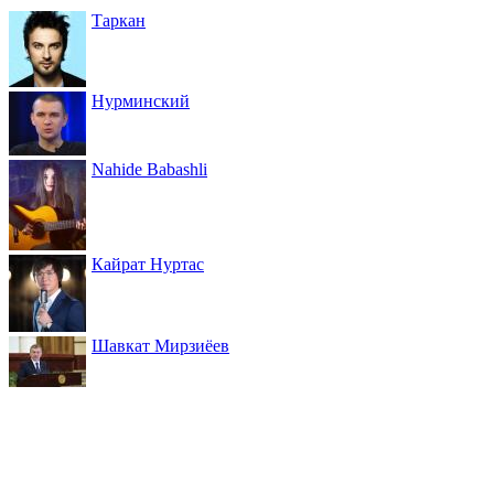
Таркан
Нурминский
Nahide Babashli
Кайрат Нуртас
Шавкат Мирзиёев